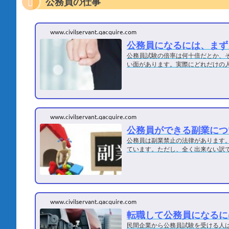
公務員の仕事
www.civilservant.qacquire.com
公務員になるには、まず
公務員試験の倍率は何十倍だとか、
い面があります。実際にどれだけの
当の倍率です。見かけの倍率に尻ごん
www.civilservant.qacquire.com
公務員ができる副業につ
公務員は副業禁止の法律があります。
ています。ただし、全く出来ない訳
るのです。◆農林水産業◆比較的小規
www.civilservant.qacquire.com
転職して公務員になるに
民間企業から公務員試験を受ける人