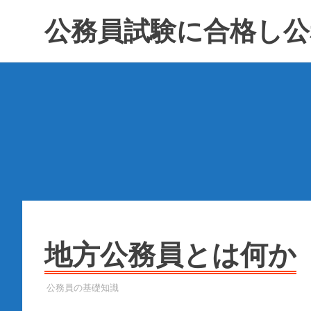
コ
公務員試験に合格し公
ン
テ
ン
ツ
へ
ス
キ
ッ
プ
地方公務員とは何か
2022年12月24日
YYYPRO
公務員の基礎知識