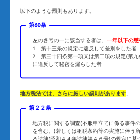
以下のような罰則もあります。
第60条
左の各号の一に該当する者は、
一年以下の懲
1 第十三条の規定に違反して差別をした者
2 第三十四条第一項又は第二項の規定(第九
に違反して秘密を漏らした者
。
地方税法では、さらに厳しい罰則があります
第２２条
地方税に関する調査(不服申立てに係る事件
を含む。)若しくは租税条約等の実施に伴う
る法律(昭和４４年法律第４６号)の規定に