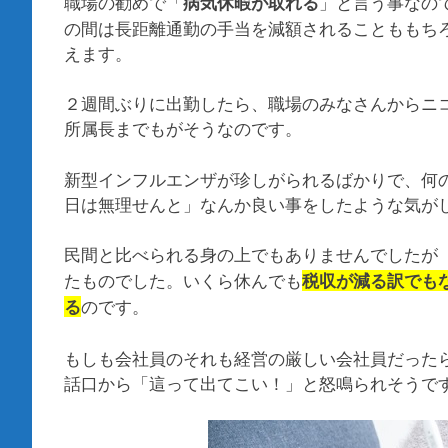
職場の勧めで「
」と言う事なの
病気休暇が取れる
の間は長距離通勤の手当を減額されることももち
えます。
２週間ぶりに出勤したら、職場のみなさんからニ
所属長までもがそうなのです。
新型インフルエンザが珍しがられるばかりで、何
日は無理せんと」なんか良い事をしたような気が
民間と比べられる身の上でもありませんでしたが
たものでした。いくら休んでも
税収が減る訳でも
のです。
る
もしも会社員のそれも経営の厳しい会社員だった
話口から「這って出てこい！」と怒鳴られそうで