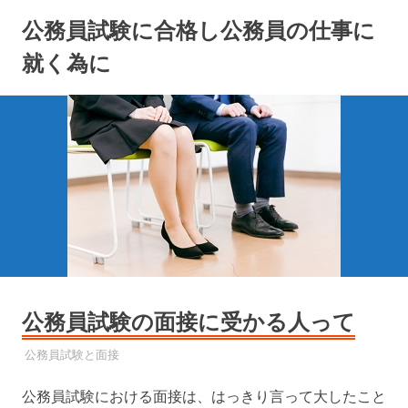
コ
公務員試験に合格し公務員の仕事に
ン
テ
就く為に
ン
ツ
へ
ス
キ
ッ
プ
公務員試験の面接に受かる人って
2022年12月24日
YYYPRO
公務員試験と面接
公務員試験における面接は、はっきり言って大したこと