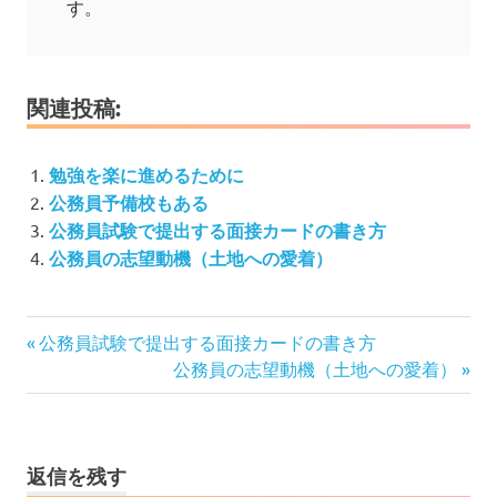
す。
関連投稿:
勉強を楽に進めるために
公務員予備校もある
公務員試験で提出する面接カードの書き方
公務員の志望動機（土地への愛着）
投
前
公務員試験で提出する面接カードの書き方
の
次
公務員の志望動機（土地への愛着）
稿
記
の
ナ
事:
記
ビ
事:
ゲ
返信を残す
ー