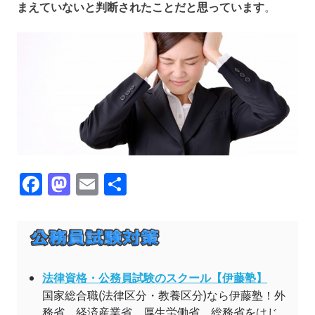
まえていないと判断されたことだと思っています
。
Facebook
Mastodon
Email
共
有
法律資格・公務員試験のスクール【伊藤塾】
国家総合職(法律区分・教養区分)なら伊藤塾！外
務省、経済産業省、厚生労働省、総務省をはじ