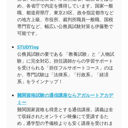
め、各省庁で内定を獲得しています。国家一般
職、都道府県庁、東京23区、政令指定都市など
の地方上級、市役所、裁判所職員一般職、国税
専門官など、幅広い公務員試験対策も伊藤塾で
可能です。
STUDYing
公務員試験の要である 「教養試験」と「人物試
験」に完全対応。担任講師からの学習サポート
を受けられる「担任フルサポートコース」のほ
か、専門試験は「法律系」「行政系」「経済
系」をラインナップ！
難関資格試験の通信講座ならアガルートアカデ
ミー
難関国家資格も得意とする通信講座。講義は全
て収録されたオンライン映像にて受講するた
め，通学型の予備校よりも安く講座を受けれま