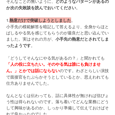
そんなことの無いように、
どのようなパターンがあるの
か次の失敗談を読んでおいてください
。
1.
熱意だけで突破しようとしました
。
小手先の模範解答を暗記して答えるより、全身からほと
ばしるやる気を感じてもらうのが最良だと思い込んでい
ました。実はそれの方が、
小手先の熱意だとされてしま
ったようです
。
「どうしてそんなにやる気があるの？」と聞かれても
「人の役に立ちたい。そのやる気は誰にも負けませ
ん。」とかでは話にならない
のです。わざとらしい演技
で面接官をたぶらかそうとしているとか、思えわれても
仕方ありませんでした。
なんとなくは伝わっても、話に具体性が無ければ信ぴょ
う性は得られないのです。落ち着いてどんな業務にどう
して興味があるのか、しっかり準備して伝えておけばそ
れで良かったのでした。